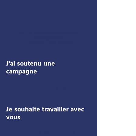
VAT & Royalties Reporting
management
Customer care system
J'ai soutenu une
campagne
Pledge Manager
Je souhaite travailler avec
vous
PROPOSER MES