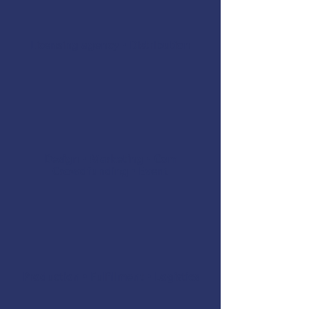
Licensing agency • Distribution
Design • Marketing • Com
Crowdfunding • Event
Production • Fulfillment • Logistics